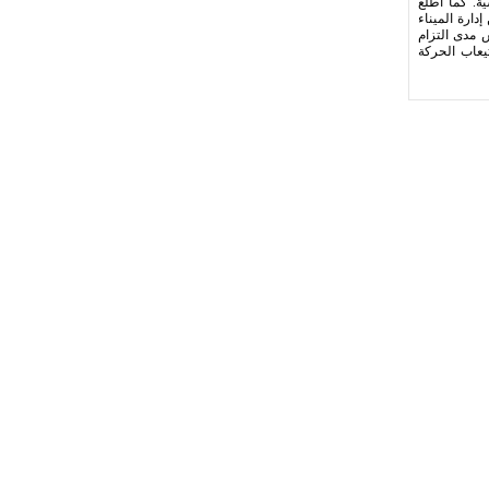
ية. كما اطلع
دارة الميناء
س مدى التزام
يعاب الحركة