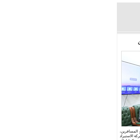
ن
 المسافرين،
كة الاستيراد