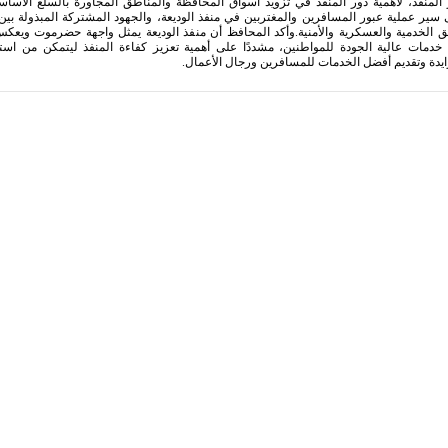
 المنفذ، لأهمية دور المنفذ في تزويد أسواق المحافظة والمناطق المجاورة بالسلع الأساس
ير عملية عبور المسافرين والمغتربين في منفذ الوديعة، والجهود المشتركة المبذولة بين إ
ق الخدمية والعسكرية والأمنية. ​وأكد المحافظ أن منفذ الوديعة يمثل واجهة حضرموت ويعك
م خدمات عالية الجودة للمواطنين، مشددًا على أهمية تعزيز كفاءة المنفذ ليتمكن من است
زايدة وتقديم أفضل الخدمات للمسافرين ورجال الأعمال.