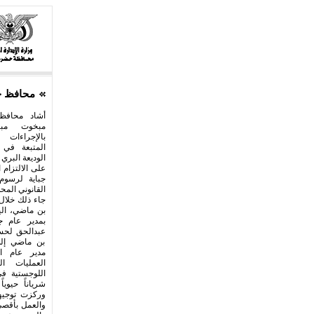
محافظ ح
​أشاد محافظ
مبخوت مب
بالإجراءات ا
المتبعة في 
الوديعة البري 
على الالتزام ا
جباية لرسوم 
القانوني المحدد
جاء ذلك خلال
بن ماضي، اليو
بمدير عام ج
عبدالحق لحسن
بن ماضي إ
مدير عام 
العمليات ال
اللوجستية في
شرياناً حيوياً
وركزت توجيها
والعمل بأقصى 