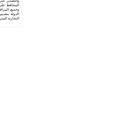
والتصدير عبر
المحافظ على س
وجميع المراف
الدولة بتقدي
التجارية المت